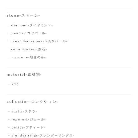
stone-ストーン-
diamond-ダイヤモンド-
pearl-アコヤパール-
fresh water pearl-淡水パール-
color stone-天然石-
no stone-地金のみ-
material-素材別-
K10
collection-コレクション-
stella-ステラ-
legere-レジェール-
petite-プティート-
slender rings-スレンダーリングス-