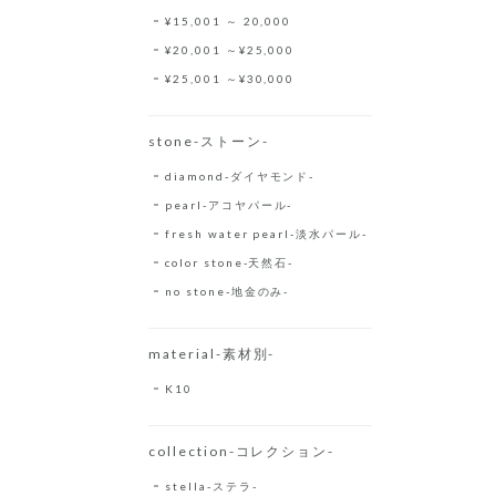
¥15,001 ～ 20,000
¥20,001 ～¥25,000
¥25,001 ～¥30,000
stone-ストーン-
diamond-ダイヤモンド-
pearl-アコヤパール-
fresh water pearl-淡水パール-
color stone-天然石-
no stone-地金のみ-
material-素材別-
K10
collection-コレクション-
stella-ステラ-