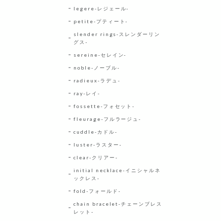
legere-レジェール-
petite-プティート-
slender rings-スレンダーリン
グス-
sereine-セレイン-
noble-ノーブル-
radieux-ラデュ-
ray-レイ-
fossette-フォセット-
fleurage-フルラージュ-
cuddle-カドル-
luster-ラスター-
clear-クリアー-
initial necklace-イニシャルネ
ックレス-
fold-フォールド-
chain bracelet-チェーンブレス
レット-