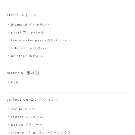
stone-ストーン-
diamond-ダイヤモンド-
pearl-アコヤパール-
fresh water pearl-淡水パール-
color stone-天然石-
no stone-地金のみ-
material-素材別-
K10
collection-コレクション-
stella-ステラ-
legere-レジェール-
petite-プティート-
slender rings-スレンダーリングス-