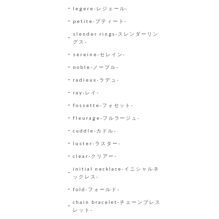
legere-レジェール-
petite-プティート-
slender rings-スレンダーリン
グス-
sereine-セレイン-
noble-ノーブル-
radieux-ラデュ-
ray-レイ-
fossette-フォセット-
fleurage-フルラージュ-
cuddle-カドル-
luster-ラスター-
clear-クリアー-
initial necklace-イニシャルネ
ックレス-
fold-フォールド-
chain bracelet-チェーンブレス
レット-