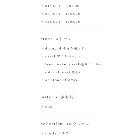
¥15,001 ～ 20,000
¥20,001 ～¥25,000
¥25,001 ～¥30,000
stone-ストーン-
diamond-ダイヤモンド-
pearl-アコヤパール-
fresh water pearl-淡水パール-
color stone-天然石-
no stone-地金のみ-
material-素材別-
K10
collection-コレクション-
stella-ステラ-