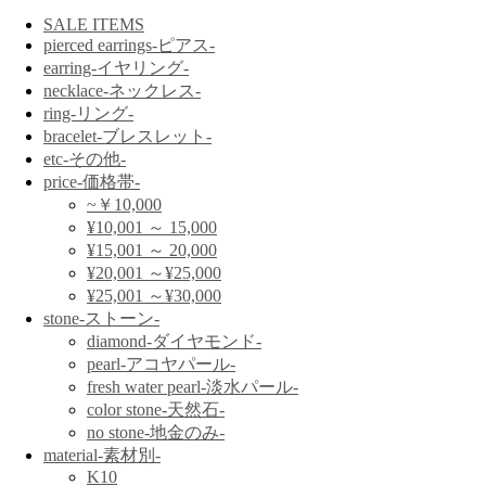
SALE ITEMS
pierced earrings-ピアス-
earring-イヤリング-
necklace-ネックレス-
ring-リング-
bracelet-ブレスレット-
etc-その他-
price-価格帯-
~￥10,000
¥10,001 ～ 15,000
¥15,001 ～ 20,000
¥20,001 ～¥25,000
¥25,001 ～¥30,000
stone-ストーン-
diamond-ダイヤモンド-
pearl-アコヤパール-
fresh water pearl-淡水パール-
color stone-天然石-
no stone-地金のみ-
material-素材別-
K10